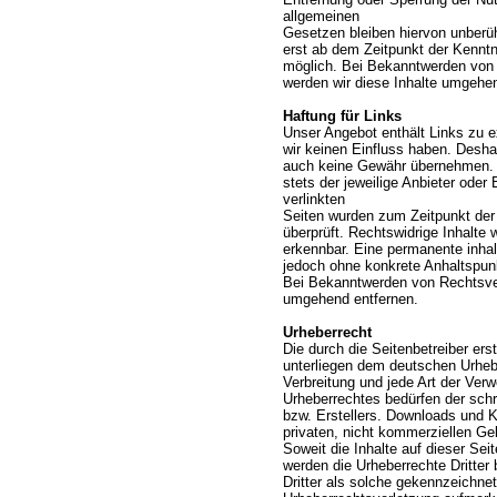
allgemeinen
Gesetzen bleiben hiervon unberüh
erst ab dem Zeitpunkt der Kenntn
möglich. Bei Bekanntwerden von
werden wir diese Inhalte umgehen
Haftung für Links
Unser Angebot enthält Links zu ex
wir keinen Einfluss haben. Desha
auch keine Gewähr übernehmen. Fü
stets der jeweilige Anbieter oder 
verlinkten
Seiten wurden zum Zeitpunkt der
überprüft. Rechtswidrige Inhalte 
erkennbar. Eine permanente inhaltl
jedoch ohne konkrete Anhaltspunk
Bei Bekanntwerden von Rechtsver
umgehend entfernen.
Urheberrecht
Die durch die Seitenbetreiber ers
unterliegen dem deutschen Urhebe
Verbreitung und jede Art der Ver
Urheberrechtes bedürfen der schr
bzw. Erstellers. Downloads und K
privaten, nicht kommerziellen Ge
Soweit die Inhalte auf dieser Seit
werden die Urheberrechte Dritter
Dritter als solche gekennzeichnet