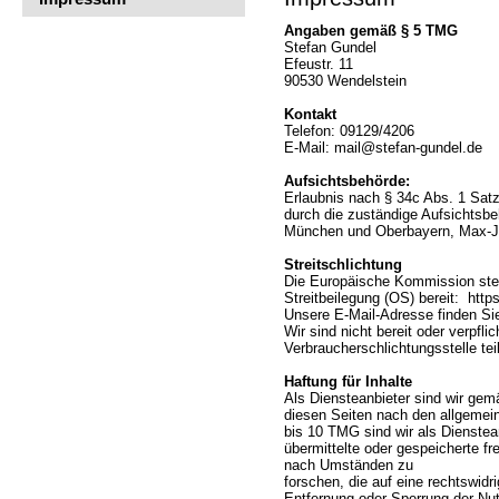
Angaben gemäß § 5 TMG
Stefan Gundel
Efeustr. 11
90530 Wendelstein
Kontakt
Telefon: 09129/4206
E-Mail: mail@stefan-gundel.de
Aufsichtsbehörde:
Erlaubnis nach § 34c Abs. 1 Satz 
durch die zuständige Aufsichtsbe
München und Oberbayern, Max-J
Streitschlichtung
Die Europäische Kommission stell
Streitbeilegung (OS) bereit: http
Unsere E-Mail-Adresse finden S
Wir sind nicht bereit oder verpfli
Verbraucherschlichtungsstelle te
Haftung für Inhalte
Als Diensteanbieter sind wir gem
diesen Seiten nach den allgemei
bis 10 TMG sind wir als Dienstean
übermittelte oder gespeicherte f
nach Umständen zu
forschen, die auf eine rechtswidr
Entfernung oder Sperrung der Nu